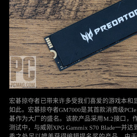
手册和工具
马甲内存条
Predator掠夺者存储
保固政策
新闻中心
Biwin Intelligence
联系我们
常见问题解答
隐私政策
售后服务
宏碁掠夺者
已带来许多受我们喜爱的游戏本和
如此。宏碁掠夺者GM7000是其首款消费级PCI
Biwin Data Recovery Tool
碁作为大厂的盛名。该款产品采用M.2接口，
测试中，与威刚XPG Gammix S70 Blad
秀之处足以媲美获得编辑提名奖的产品。由