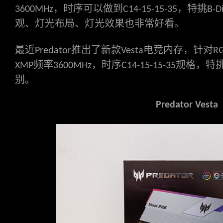
，时序可以做到
，特挑
3600MHz
C14-15-15-35
B-D
观、灯光布局、灯光效果也非常好看。
最近
推出了新款
电竞内存，针对
Predator
Vesta
R
频率
，时序
规格，特
XMP
3600MHz
C14-15-15-35
别。
Predator Vesta