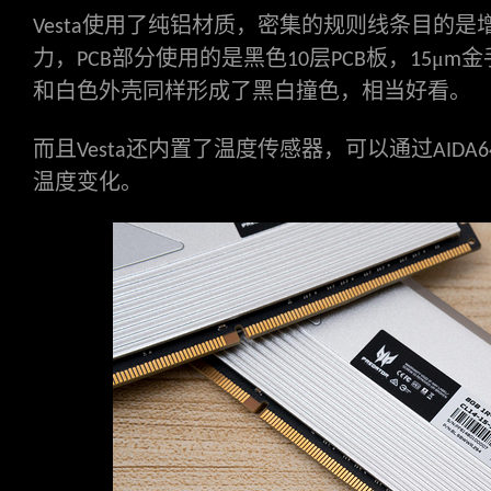
使用了纯铝材质，密集的规则线条目的是
Vesta
力，
部分使用的是黑色
层
板，
μ
金
PCB
10
PCB
15
m
和白色外壳同样形成了黑白撞色，相当好看。
而且
还内置了温度传感器，可以通过
Vesta
AIDA6
温度变化。