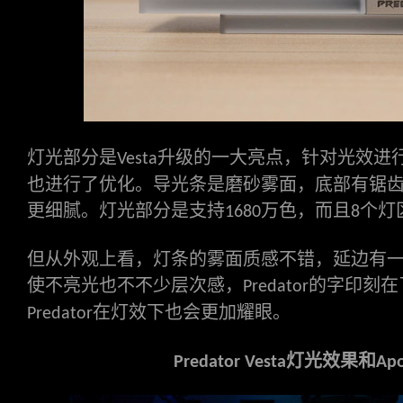
灯光部分是
升级的一大亮点，针对光效进
Vesta
也进行了优化。导光条是磨砂雾面，底部有锯
更细腻。灯光部分是支持
万色，而且
个灯
1680
8
但从外观上看，灯条的雾面质感不错，延边有
使不亮光也不不少层次感，
的字印刻在
Predator
在灯效下也会更加耀眼。
Predator
灯光效果和
Predator Vesta
Apo