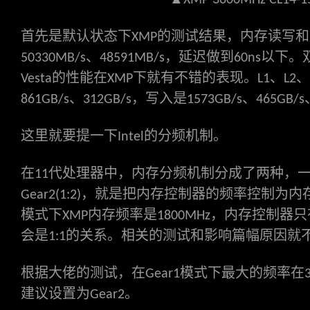
XMP 3600MHz CL14-15
首先是默认状态下
的测试结果，内存读写和
XMP
、
，延迟做到
以下。
50330MB/s
48591MB/s
60ns
的性能在
下就有不错的表现。
、
、
Vesta
XMP
L1
L2
、
，写入是
、
861GB/s
312GB/s
1573GB/s
465GB/s
这里就要提一下
的分频机制。
Intel
在
代处理器中，内存分频机制分成了两种，
11
，就是把内存控制器的频率控制为内
Gear2(1:2)
模式下
内存频率是
，内存控制器只
XMP
1800MHz
会是
的关系。相关的测试和影响篇幅原因就
1:1
根据大佬的测试，在
模式下最大的频率在
Gear1
建议设置为
。
Gear2