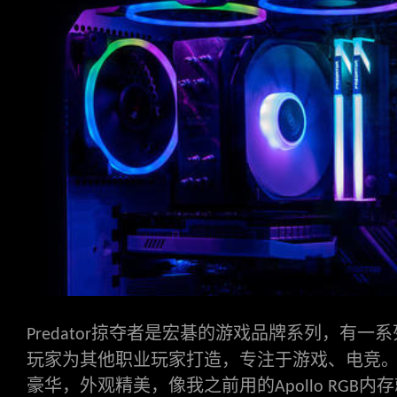
手册和工具
马甲内存条
Predator掠夺者存储
保固政策
新闻中心
Biwin Intelligence
联系我们
常见问题解答
隐私政策
售后服务
Biwin Data Recovery Tool
掠夺者是宏碁的游戏品牌系列，有一系
Predator
玩家为其他职业玩家打造，专注于游戏、电竞
豪华，外观精美，像我之前用的
内存
Apollo RGB