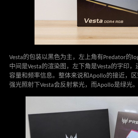
的包装以黑色为主，左上角有
的
Vesta
Predator
lo
中间是
的渲染图，左下角是
的字印，
Vesta
Vesta
容量和频率信息。整体来说和
的接近，区
Apollo
强光照射下
会反射紫光，而
是绿光
Vesta
Apollo