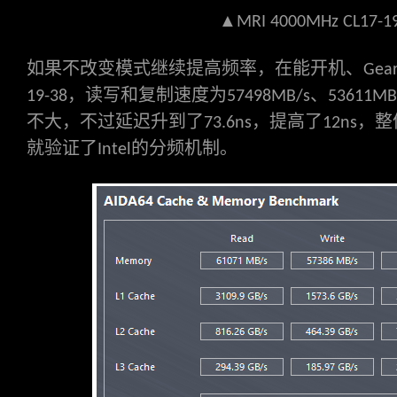
▲
MRI 4000MHz CL17-19
如果不改变模式继续提高频率，在能开机、
Gea
，读写和复制速度为
、
19-38
57498MB/s
53611MB
不大，不过延迟升到了
，提高了
，整
73.6ns
12ns
就验证了
的分频机制。
Intel