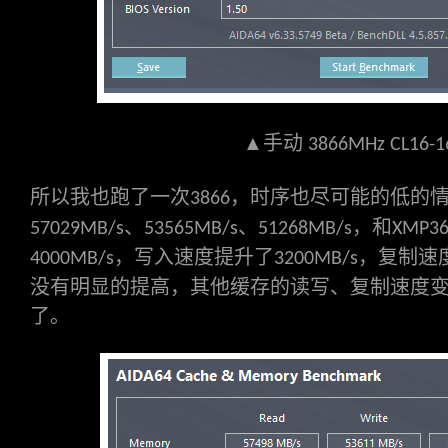
▲手动
3866MHz CL16-1
所以我也跑了一次
，时序也尽可能的低的
3866
、
、
，和
57029MB/s
53565MB/s
51268MB/s
XMP36
，写入速度提升了
，复制速
4000MB/s
3200MB/s
没有明显的提高，其他缓存的读写、复制速度
了。