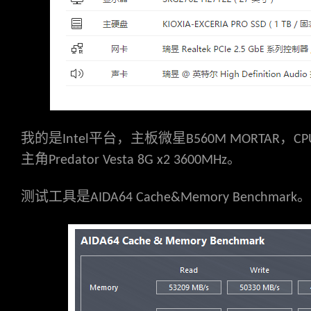
我的是
平台，主板微星
，
Intel
B560M MORTAR
CP
主角
。
Predator Vesta 8G x2 3600MHz
测试工具是
。
AIDA64 Cache&Memory Benchmark