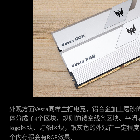
外观方面
同样主打电竞，铝合金加上磨砂
Vesta
体分成了
个区块，规则的镂空线条区块、平滑
4
区块、灯条区块，银灰色的外观在一定程度
logo
个内存都会有
效果。
RGB