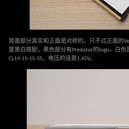
背面部分其实和正面是对称的，只不过正面的
V
是黑白搭配，黑色部分有
的
，白色
Predator
logo
，电压的话是
。
CL14-15-15-35
1.45V